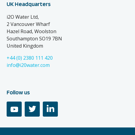
UK Headquarters
i2O Water Ltd,
2 Vancouver Wharf
Hazel Road, Woolston
Southampton SO19 7BN
United Kingdom
+44 (0) 2380 111 420
info@i20water.com
Follow us
youtube
twitter
linkedin