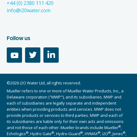
+44 (0) 2380 111 420
info@i20water.com
Follow us
youtube
twitter
linkedin
©2026 i2O Water Ltd, all rights reserved.
Mueller refers to one or more of Mueller Water Products, Inc., a
Delaware corporation ("MWP"), and its subsidiaries. MWP and
each of subsidiaries are legally separate and independent
entities when providing products and services. MWP does not
provide products or services to third parties. MWP and each of
its subsidiaries are liable only for their own acts and omissions
®
and not those of each other. Mueller brands include Mueller
,
®
®
®
®
®
®
Echologics
, Hydro Gate
, Hydro-Guard
, HYMAX
, i2O
, Jones
,