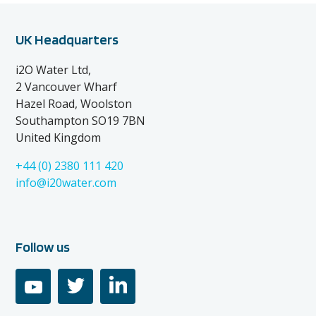
UK Headquarters
i2O Water Ltd,
2 Vancouver Wharf
Hazel Road, Woolston
Southampton SO19 7BN
United Kingdom
+44 (0) 2380 111 420
info@i20water.com
Follow us
youtube
twitter
linkedin