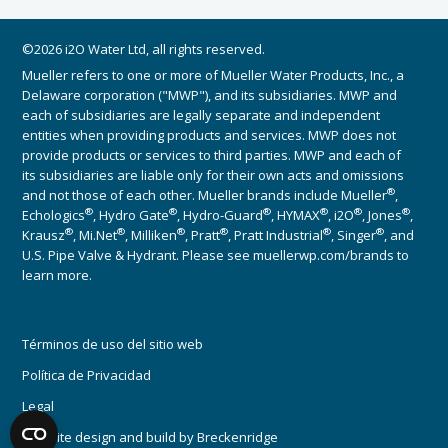
©2026 i2O Water Ltd, all rights reserved.
Mueller refers to one or more of Mueller Water Products, Inc., a
Delaware corporation ("MWP"), and its subsidiaries. MWP and
each of subsidiaries are legally separate and independent
entities when providing products and services. MWP does not
provide products or services to third parties. MWP and each of
its subsidiaries are liable only for their own acts and omissions
®
and not those of each other. Mueller brands include Mueller
,
®
®
®
®
®
®
Echologics
, Hydro Gate
, Hydro-Guard
, HYMAX
, i2O
, Jones
,
®
®
®
®
®
®
Krausz
, Mi.Net
, Milliken
, Pratt
, Pratt Industrial
, Singer
, and
U.S. Pipe Valve & Hydrant. Please see muellerwp.com/brands to
learn more.
Términos de uso del sitio web
Política de Privacidad
Legal
Website design and build by
Breckenridge