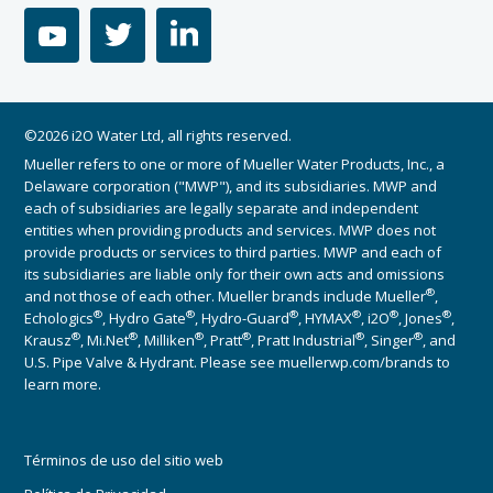
youtube
twitter
linkedin
©2026 i2O Water Ltd, all rights reserved.
Mueller refers to one or more of Mueller Water Products, Inc., a
Delaware corporation ("MWP"), and its subsidiaries. MWP and
each of subsidiaries are legally separate and independent
entities when providing products and services. MWP does not
provide products or services to third parties. MWP and each of
its subsidiaries are liable only for their own acts and omissions
®
and not those of each other. Mueller brands include Mueller
,
®
®
®
®
®
®
Echologics
, Hydro Gate
, Hydro-Guard
, HYMAX
, i2O
, Jones
,
®
®
®
®
®
®
Krausz
, Mi.Net
, Milliken
, Pratt
, Pratt Industrial
, Singer
, and
U.S. Pipe Valve & Hydrant. Please see muellerwp.com/brands to
learn more.
Términos de uso del sitio web