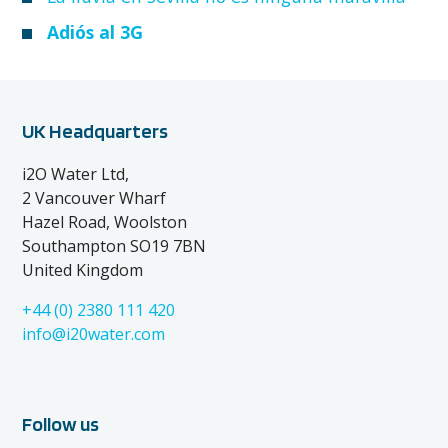
Adiós al 3G
UK Headquarters
i2O Water Ltd,
2 Vancouver Wharf
Hazel Road, Woolston
Southampton SO19 7BN
United Kingdom
+44 (0) 2380 111 420
info@i20water.com
Follow us