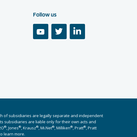
Follow us
youtube
twitter
linkedin
ch of subsidiaries are legally separate and independent
 subsidiaries are liable only for their own acts and
®
®
®
®
®
®
i2O
, Jones
, Krausz
, Mi.Net
, Milliken
, Pratt
, Pratt
to learn more.