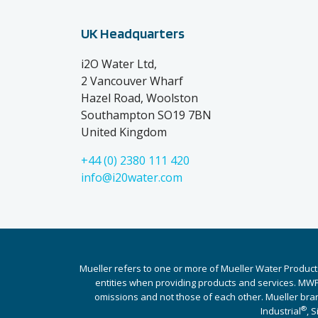
UK Headquarters
i2O Water Ltd,
2 Vancouver Wharf
Hazel Road, Woolston
Southampton SO19 7BN
United Kingdom
+44 (0) 2380 111 420
info@i20water.com
Mueller refers to one or more of Mueller Water Product
entities when providing products and services. MWP 
omissions and not those of each other. Mueller bra
®
Industrial
, 