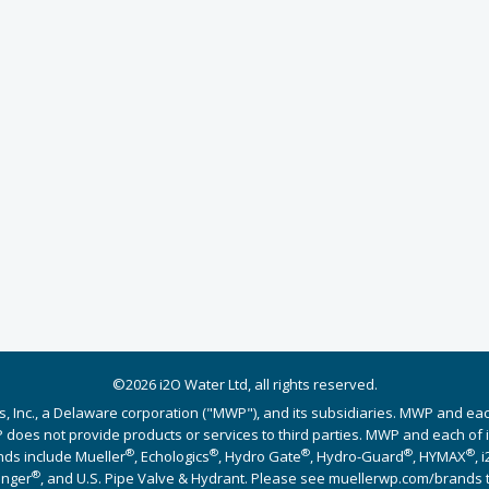
©2026 i2O Water Ltd, all rights reserved.
s, Inc., a Delaware corporation ("MWP"), and its subsidiaries. MWP and ea
does not provide products or services to third parties. MWP and each of its
®
®
®
®
®
nds include Mueller
, Echologics
, Hydro Gate
, Hydro-Guard
, HYMAX
, 
®
Singer
, and U.S. Pipe Valve & Hydrant. Please see muellerwp.com/brands 