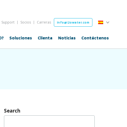
Español
Support
Socios
Carreras
info@i2owater.com
Español
O?
Soluciones
Clienta
Noticias
Contáctenos
Search
Buscar: