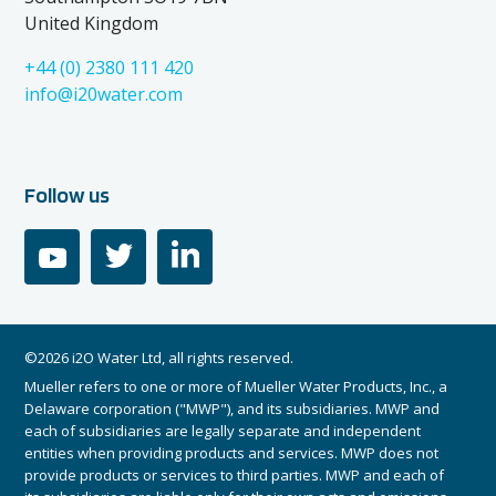
United Kingdom
+44 (0) 2380 111 420
info@i20water.com
Follow us
youtube
twitter
linkedin
©2026 i2O Water Ltd, all rights reserved.
Mueller refers to one or more of Mueller Water Products, Inc., a
Delaware corporation ("MWP"), and its subsidiaries. MWP and
each of subsidiaries are legally separate and independent
entities when providing products and services. MWP does not
provide products or services to third parties. MWP and each of