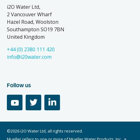
i2O Water Ltd,
2 Vancouver Wharf
Hazel Road, Woolston
Southampton SO19 7BN
United Kingdom
+44 (0) 2380 111 420
info@i20water.com
Follow us
youtube
twitter
linkedin
©2026 i2O Water Ltd, all rights reserved.
Mueller refers to one or more of Mueller Water Products, Inc., a