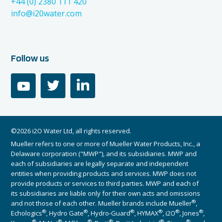
+44 (0) 2380 111 420
info@i20water.com
Follow us
youtube
twitter
linkedin
©2026 i2O Water Ltd, all rights reserved.
Mueller refers to one or more of Mueller Water Products, Inc., a
Delaware corporation ("MWP"), and its subsidiaries. MWP and
each of subsidiaries are legally separate and independent
entities when providing products and services. MWP does not
provide products or services to third parties. MWP and each of
its subsidiaries are liable only for their own acts and omissions
®
and not those of each other. Mueller brands include Mueller
,
®
®
®
®
®
®
Echologics
, Hydro Gate
, Hydro-Guard
, HYMAX
, i2O
, Jones
,
®
®
®
®
®
®