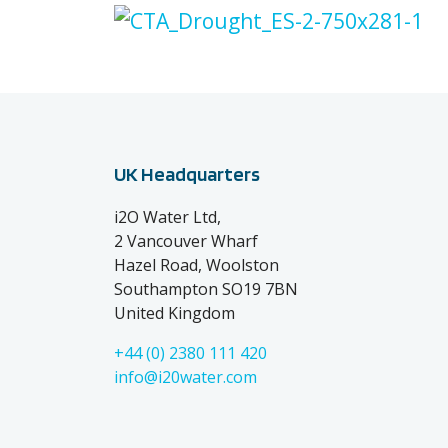
UK Headquarters
i2O Water Ltd,
2 Vancouver Wharf
Hazel Road, Woolston
Southampton SO19 7BN
United Kingdom
+44 (0) 2380 111 420
info@i20water.com