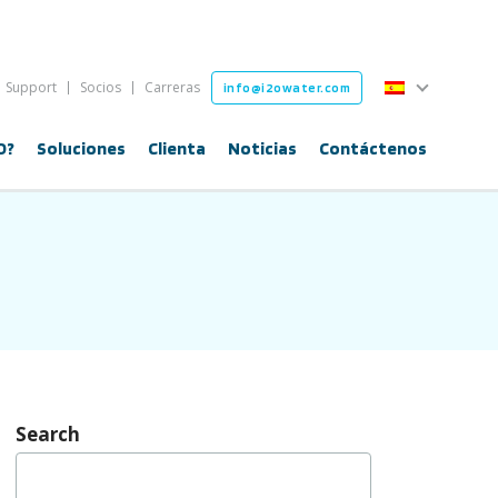
Español
Support
Socios
Carreras
info@i2owater.com
Español
O?
Soluciones
Clienta
Noticias
Contáctenos
Search
Buscar: