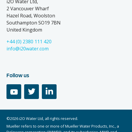
i2O Water Ltd,
2 Vancouver Wharf
Hazel Road, Woolston
Southampton SO19 7BN
United Kingdom
+44 (0) 2380 111 420
info@i20water.com
Follow us
youtube
twitter
linkedin
©2026 i2O Water Ltd, all rights reserved.
Mueller refers to one or more of Mueller Water Products, Inc., a