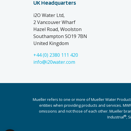
UK Headquarters
i2O Water Ltd,
2 Vancouver Wharf
Hazel Road, Woolston
Southampton SO19 7BN
United Kingdom
+44 (0) 2380 111 420
info@i20water.com
Mueller refers to one or more of Mueller Water Product
entities when providing products and services. MWP 
omissions and not those of each other. Mueller bra
®
Industrial
, 