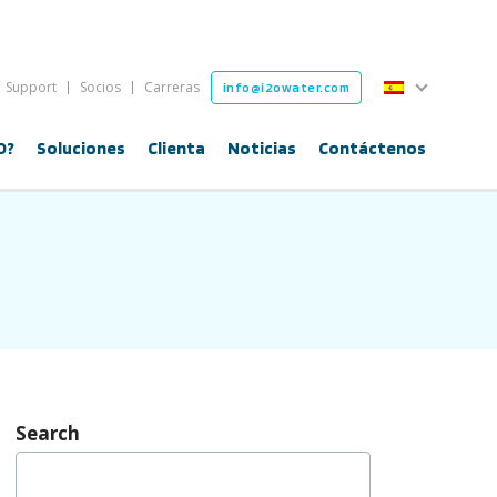
Español
Support
Socios
Carreras
info@i2owater.com
Español
O?
Soluciones
Clienta
Noticias
Contáctenos
Search
Buscar: