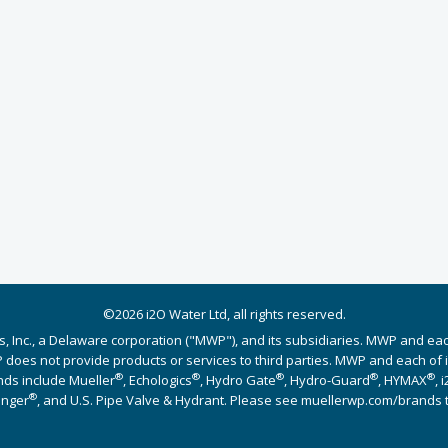
©2026 i2O Water Ltd, all rights reserved.
s, Inc., a Delaware corporation ("MWP"), and its subsidiaries. MWP and ea
does not provide products or services to third parties. MWP and each of its
®
®
®
®
®
nds include Mueller
, Echologics
, Hydro Gate
, Hydro-Guard
, HYMAX
, 
®
Singer
, and U.S. Pipe Valve & Hydrant. Please see muellerwp.com/brands 