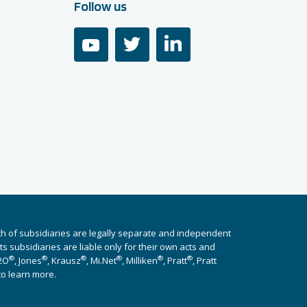
Follow us
youtube
twitter
linkedin
ch of subsidiaries are legally separate and independent
 subsidiaries are liable only for their own acts and
®
®
®
®
®
®
i2O
, Jones
, Krausz
, Mi.Net
, Milliken
, Pratt
, Pratt
to learn more.