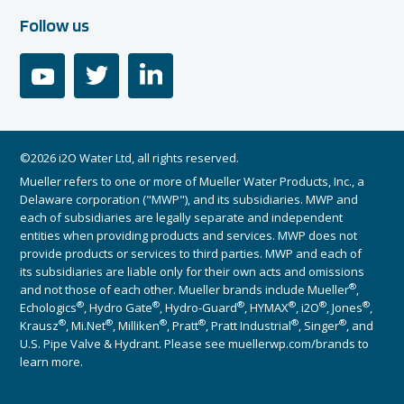
Follow us
youtube
twitter
linkedin
©2026 i2O Water Ltd, all rights reserved.
Mueller refers to one or more of Mueller Water Products, Inc., a
Delaware corporation ("MWP"), and its subsidiaries. MWP and
each of subsidiaries are legally separate and independent
entities when providing products and services. MWP does not
provide products or services to third parties. MWP and each of
its subsidiaries are liable only for their own acts and omissions
®
and not those of each other. Mueller brands include Mueller
,
®
®
®
®
®
®
Echologics
, Hydro Gate
, Hydro-Guard
, HYMAX
, i2O
, Jones
,
®
®
®
®
®
®
Krausz
, Mi.Net
, Milliken
, Pratt
, Pratt Industrial
, Singer
, and
U.S. Pipe Valve & Hydrant. Please see muellerwp.com/brands to
learn more.