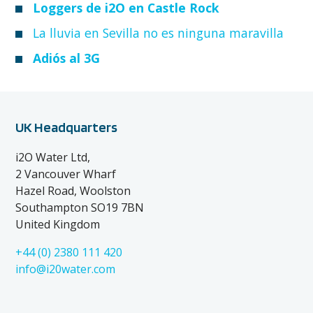
Loggers de i2O en Castle Rock
La lluvia en Sevilla no es ninguna maravilla
Adiós al 3G
UK Headquarters
i2O Water Ltd,
2 Vancouver Wharf
Hazel Road, Woolston
Southampton SO19 7BN
United Kingdom
+44 (0) 2380 111 420
info@i20water.com