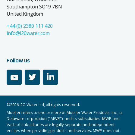
Southampton SO19 7BN
United Kingdom
+44 (0) 2380 111 420
info@i20water.com
Follow us
youtube
twitter
linkedin
©2026 i2O Water Ltd, all rights reserved.
Mueller refers to one or more of Mueller Water Products, Inc., a
Delaware corporation ("MWP"), and its subsidiaries. MWP and
each of subsidiaries are legally separate and independent
entities when providing products and services. MWP does not