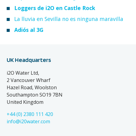
Loggers de i2O en Castle Rock
La lluvia en Sevilla no es ninguna maravilla
Adiós al 3G
UK Headquarters
i2O Water Ltd,
2 Vancouver Wharf
Hazel Road, Woolston
Southampton SO19 7BN
United Kingdom
+44 (0) 2380 111 420
info@i20water.com