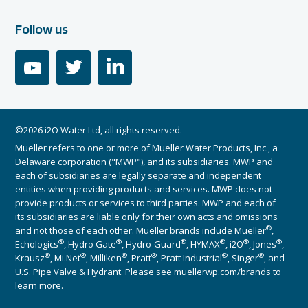
Follow us
youtube
twitter
linkedin
©2026 i2O Water Ltd, all rights reserved.
Mueller refers to one or more of Mueller Water Products, Inc., a
Delaware corporation ("MWP"), and its subsidiaries. MWP and
each of subsidiaries are legally separate and independent
entities when providing products and services. MWP does not
provide products or services to third parties. MWP and each of
its subsidiaries are liable only for their own acts and omissions
®
and not those of each other. Mueller brands include Mueller
,
®
®
®
®
®
®
Echologics
, Hydro Gate
, Hydro-Guard
, HYMAX
, i2O
, Jones
,
®
®
®
®
®
®
Krausz
, Mi.Net
, Milliken
, Pratt
, Pratt Industrial
, Singer
, and
U.S. Pipe Valve & Hydrant. Please see muellerwp.com/brands to
learn more.