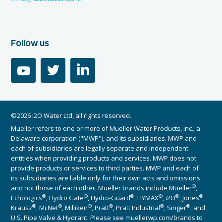
Follow us
youtube
twitter
linkedin
©2026 i2O Water Ltd, all rights reserved.
Mueller refers to one or more of Mueller Water Products, Inc., a
Delaware corporation ("MWP"), and its subsidiaries. MWP and
each of subsidiaries are legally separate and independent
entities when providing products and services. MWP does not
provide products or services to third parties. MWP and each of
its subsidiaries are liable only for their own acts and omissions
®
and not those of each other. Mueller brands include Mueller
,
®
®
®
®
®
®
Echologics
, Hydro Gate
, Hydro-Guard
, HYMAX
, i2O
, Jones
,
®
®
®
®
®
®
Krausz
, Mi.Net
, Milliken
, Pratt
, Pratt Industrial
, Singer
, and
U.S. Pipe Valve & Hydrant. Please see muellerwp.com/brands to