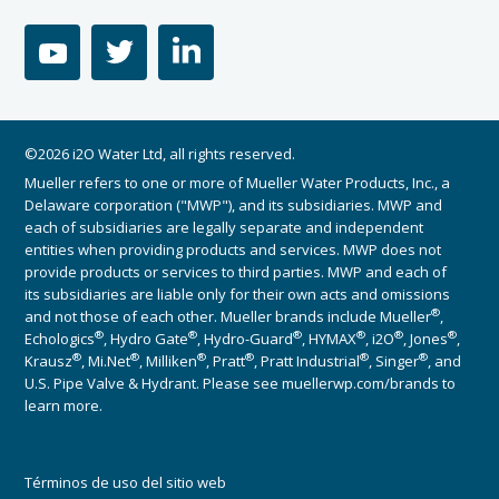
youtube
twitter
linkedin
©2026 i2O Water Ltd, all rights reserved.
Mueller refers to one or more of Mueller Water Products, Inc., a
Delaware corporation ("MWP"), and its subsidiaries. MWP and
each of subsidiaries are legally separate and independent
entities when providing products and services. MWP does not
provide products or services to third parties. MWP and each of
its subsidiaries are liable only for their own acts and omissions
®
and not those of each other. Mueller brands include Mueller
,
®
®
®
®
®
®
Echologics
, Hydro Gate
, Hydro-Guard
, HYMAX
, i2O
, Jones
,
®
®
®
®
®
®
Krausz
, Mi.Net
, Milliken
, Pratt
, Pratt Industrial
, Singer
, and
U.S. Pipe Valve & Hydrant. Please see muellerwp.com/brands to
learn more.
Términos de uso del sitio web