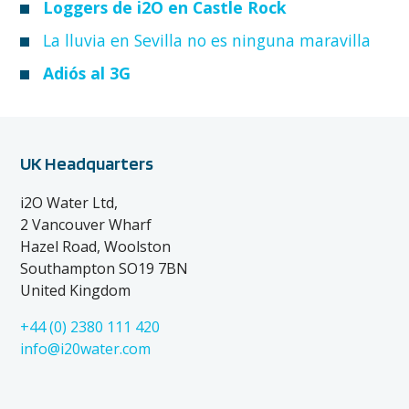
Loggers de i2O en Castle Rock
La lluvia en Sevilla no es ninguna maravilla
Adiós al 3G
UK Headquarters
i2O Water Ltd,
2 Vancouver Wharf
Hazel Road, Woolston
Southampton SO19 7BN
United Kingdom
+44 (0) 2380 111 420
info@i20water.com