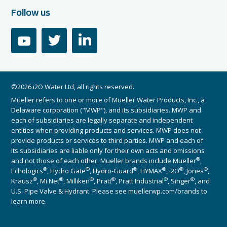
Follow us
youtube
twitter
linkedin
©2026 i2O Water Ltd, all rights reserved.
Mueller refers to one or more of Mueller Water Products, Inc., a
Delaware corporation ("MWP"), and its subsidiaries. MWP and
each of subsidiaries are legally separate and independent
entities when providing products and services. MWP does not
provide products or services to third parties. MWP and each of
its subsidiaries are liable only for their own acts and omissions
®
and not those of each other. Mueller brands include Mueller
,
®
®
®
®
®
®
Echologics
, Hydro Gate
, Hydro-Guard
, HYMAX
, i2O
, Jones
,
®
®
®
®
®
®
Krausz
, Mi.Net
, Milliken
, Pratt
, Pratt Industrial
, Singer
, and
U.S. Pipe Valve & Hydrant. Please see muellerwp.com/brands to
learn more.