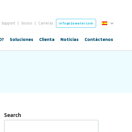
Español
Support
Socios
Carreras
info@i2owater.com
Español
O?
Soluciones
Clienta
Noticias
Contáctenos
Search
Buscar: