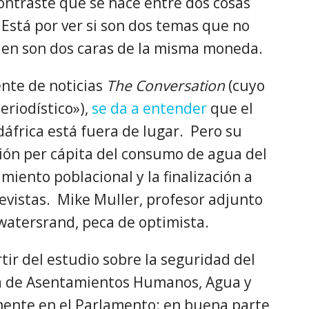
ontraste que se hace entre dos cosas
Está por ver si son dos temas que no
ien son dos caras de la misma moneda.
ente de noticias
The Conversation
(cuyo
eriodístico»),
se da a entender
que el
áfrica está fuera de lugar. Pero su
ión per cápita del consumo de agua del
imiento poblacional y la finalización a
evistas. Mike Muller, profesor adjunto
watersrand, peca de optimista.
rtir del estudio sobre la seguridad del
ra de Asentamientos Humanos, Agua y
ente en el Parlamento: en buena parte