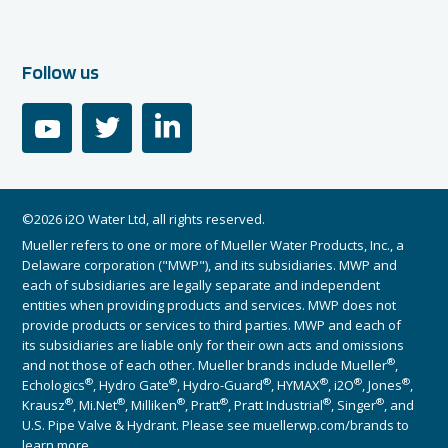
Follow us
youtube
twitter
linkedin
©2026 i2O Water Ltd, all rights reserved.
Mueller refers to one or more of Mueller Water Products, Inc., a
Delaware corporation ("MWP"), and its subsidiaries. MWP and
each of subsidiaries are legally separate and independent
entities when providing products and services. MWP does not
provide products or services to third parties. MWP and each of
its subsidiaries are liable only for their own acts and omissions
®
and not those of each other. Mueller brands include Mueller
,
®
®
®
®
®
®
Echologics
, Hydro Gate
, Hydro-Guard
, HYMAX
, i2O
, Jones
,
®
®
®
®
®
®
Krausz
, Mi.Net
, Milliken
, Pratt
, Pratt Industrial
, Singer
, and
U.S. Pipe Valve & Hydrant. Please see muellerwp.com/brands to
learn more.