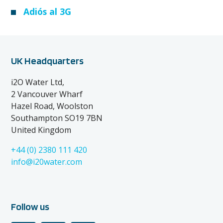
Adiós al 3G
UK Headquarters
i2O Water Ltd,
2 Vancouver Wharf
Hazel Road, Woolston
Southampton SO19 7BN
United Kingdom
+44 (0) 2380 111 420
info@i20water.com
Follow us