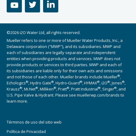
youtube
twitter
linkedin
©2026 i2O Water Ltd, all rights reserved.
Mueller refers to one or more of Mueller Water Products, Inc., a
Delaware corporation ("MWP"), and its subsidiaries. MWP and
each of subsidiaries are legally separate and independent
entities when providing products and services. MWP does not
provide products or services to third parties. MWP and each of
its subsidiaries are liable only for their own acts and omissions
®
and not those of each other. Mueller brands include Mueller
,
®
®
®
®
®
®
Echologics
, Hydro Gate
, Hydro-Guard
, HYMAX
, i2O
, Jones
,
®
®
®
®
®
®
Krausz
, Mi.Net
, Milliken
, Pratt
, Pratt Industrial
, Singer
, and
U.S. Pipe Valve & Hydrant. Please see muellerwp.com/brands to
learn more.
Términos de uso del sitio web
Política de Privacidad