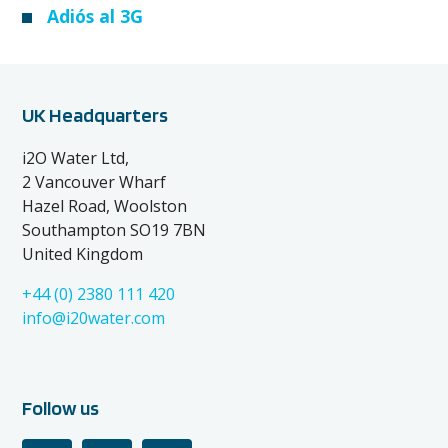
Adiós al 3G
UK Headquarters
i2O Water Ltd,
2 Vancouver Wharf
Hazel Road, Woolston
Southampton SO19 7BN
United Kingdom
+44 (0) 2380 111 420
info@i20water.com
Follow us