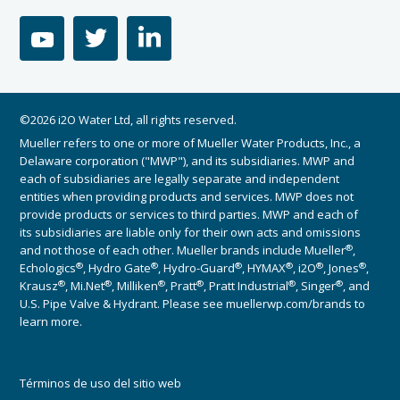
youtube
twitter
linkedin
©2026 i2O Water Ltd, all rights reserved.
Mueller refers to one or more of Mueller Water Products, Inc., a
Delaware corporation ("MWP"), and its subsidiaries. MWP and
each of subsidiaries are legally separate and independent
entities when providing products and services. MWP does not
provide products or services to third parties. MWP and each of
its subsidiaries are liable only for their own acts and omissions
®
and not those of each other. Mueller brands include Mueller
,
®
®
®
®
®
®
Echologics
, Hydro Gate
, Hydro-Guard
, HYMAX
, i2O
, Jones
,
®
®
®
®
®
®
Krausz
, Mi.Net
, Milliken
, Pratt
, Pratt Industrial
, Singer
, and
U.S. Pipe Valve & Hydrant. Please see muellerwp.com/brands to
learn more.
Términos de uso del sitio web