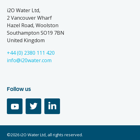
i2O Water Ltd,
2 Vancouver Wharf
Hazel Road, Woolston
Southampton SO19 7BN
United Kingdom
+44 (0) 2380 111 420
info@i20water.com
Follow us
youtube
twitter
linkedin
©2026 i2O Water Ltd, all rights reserved.