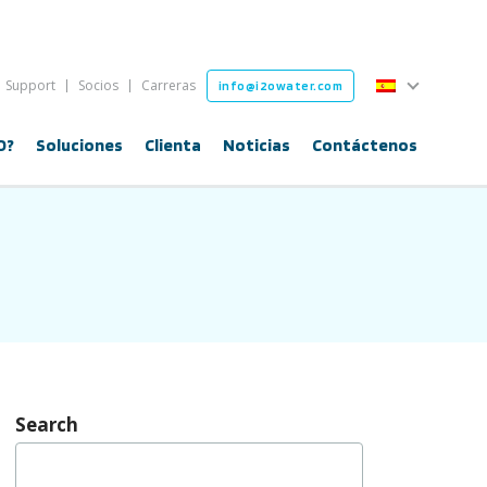
Español
Support
Socios
Carreras
info@i2owater.com
Español
O?
Soluciones
Clienta
Noticias
Contáctenos
Search
Buscar: