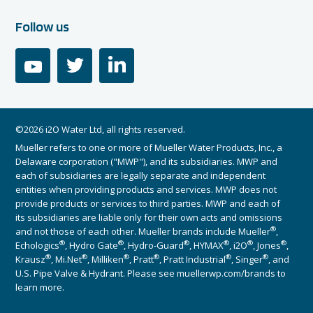
Follow us
youtube
twitter
linkedin
©2026 i2O Water Ltd, all rights reserved.
Mueller refers to one or more of Mueller Water Products, Inc., a
Delaware corporation ("MWP"), and its subsidiaries. MWP and
each of subsidiaries are legally separate and independent
entities when providing products and services. MWP does not
provide products or services to third parties. MWP and each of
its subsidiaries are liable only for their own acts and omissions
®
and not those of each other. Mueller brands include Mueller
,
®
®
®
®
®
®
Echologics
, Hydro Gate
, Hydro-Guard
, HYMAX
, i2O
, Jones
,
®
®
®
®
®
®
Krausz
, Mi.Net
, Milliken
, Pratt
, Pratt Industrial
, Singer
, and
U.S. Pipe Valve & Hydrant. Please see muellerwp.com/brands to
learn more.