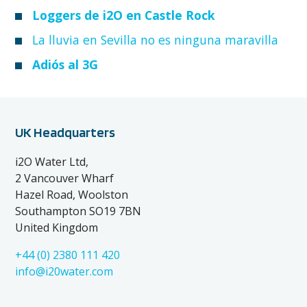
Loggers de i2O en Castle Rock
La lluvia en Sevilla no es ninguna maravilla
Adiós al 3G
UK Headquarters
i2O Water Ltd,
2 Vancouver Wharf
Hazel Road, Woolston
Southampton SO19 7BN
United Kingdom
+44 (0) 2380 111 420
info@i20water.com