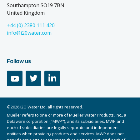
Southampton SO19 7BN
United Kingdom
+44 (0) 2380 111 420
info@i20water.com
Follow us
youtube
twitter
linkedin
©2026 i2O Water Ltd, all rights reserved.
Mueller refers to one or more of Mueller Water Products, Inc., a
Delaware corporation ("MWP"), and its subsidiaries. MWP and
each of subsidiaries are legally separate and independent
entities when providing products and services. MWP does not