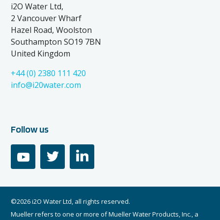
i2O Water Ltd,
2 Vancouver Wharf
Hazel Road, Woolston
Southampton SO19 7BN
United Kingdom
+44 (0) 2380 111 420
info@i20water.com
Follow us
youtube
twitter
linkedin
©2026 i2O Water Ltd, all rights reserved.
Mueller refers to one or more of Mueller Water Products, Inc., a