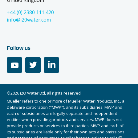
United Kingdom
+44 (0) 2380 111 420
info@i20water.com
Follow us
youtube
twitter
linkedin
©2026 i2O Water Ltd, all rights reserved.
Mueller refers to one or more of Mueller Water Products, Inc., a
Delaware corporation ("MWP"), and its subsidiaries. MWP and
each of subsidiaries are legally separate and independent
entities when providing products and services. MWP does not
provide products or services to third parties. MWP and each of
its subsidiaries are liable only for their own acts and omissions
®
and not those of each other. Mueller brands include Mueller
,