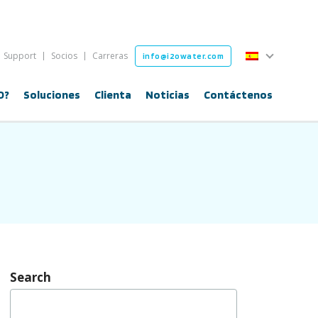
Español
Support
Socios
Carreras
info@i2owater.com
Español
O?
Soluciones
Clienta
Noticias
Contáctenos
Search
Buscar: