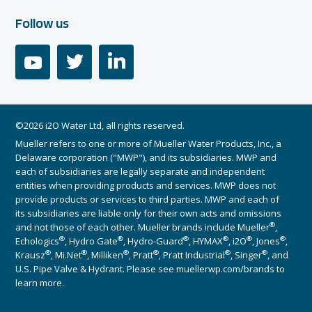
Follow us
youtube
twitter
linkedin
©2026 i2O Water Ltd, all rights reserved.
Mueller refers to one or more of Mueller Water Products, Inc., a
Delaware corporation ("MWP"), and its subsidiaries. MWP and
each of subsidiaries are legally separate and independent
entities when providing products and services. MWP does not
provide products or services to third parties. MWP and each of
its subsidiaries are liable only for their own acts and omissions
®
and not those of each other. Mueller brands include Mueller
,
®
®
®
®
®
®
Echologics
, Hydro Gate
, Hydro-Guard
, HYMAX
, i2O
, Jones
,
®
®
®
®
®
®
Krausz
, Mi.Net
, Milliken
, Pratt
, Pratt Industrial
, Singer
, and
U.S. Pipe Valve & Hydrant. Please see muellerwp.com/brands to
learn more.