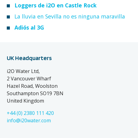
Loggers de i2O en Castle Rock
La lluvia en Sevilla no es ninguna maravilla
Adiós al 3G
UK Headquarters
i2O Water Ltd,
2 Vancouver Wharf
Hazel Road, Woolston
Southampton SO19 7BN
United Kingdom
+44 (0) 2380 111 420
info@i20water.com