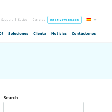
Español
Support
Socios
Carreras
info@i2owater.com
Español
O?
Soluciones
Clienta
Noticias
Contáctenos
Search
Buscar: