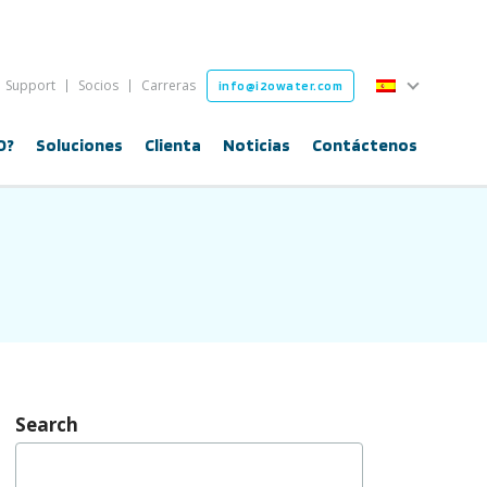
Español
Support
Socios
Carreras
info@i2owater.com
Español
O?
Soluciones
Clienta
Noticias
Contáctenos
Search
Buscar: