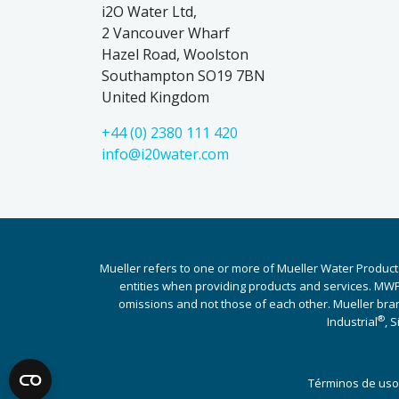
i2O Water Ltd,
2 Vancouver Wharf
Hazel Road, Woolston
Southampton SO19 7BN
United Kingdom
+44 (0) 2380 111 420
info@i20water.com
Mueller refers to one or more of Mueller Water Product
entities when providing products and services. MWP 
omissions and not those of each other. Mueller bra
®
Industrial
, 
Términos de uso 