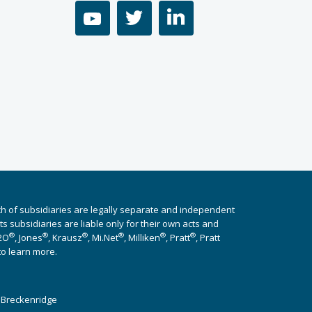
youtube
twitter
linkedin
ch of subsidiaries are legally separate and independent
 subsidiaries are liable only for their own acts and
®
®
®
®
®
®
i2O
, Jones
, Krausz
, Mi.Net
, Milliken
, Pratt
, Pratt
to learn more.
y
Breckenridge