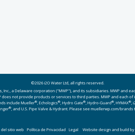
©2026 i2O Water Ltd, all rights reserved.
s, Inc., a Delaware corporation ("MWP"), and its subsidiaries. MWP and ea
does not provide products or services to third parties. MWP and each of its
®
®
®
®
®
nds include Mueller
, Echologics
, Hydro Gate
, Hydro-Guard
, HYMAX
, 
®
Singer
, and U.S. Pipe Valve & Hydrant. Please see muellerwp.com/brands 
del sitio web
Política de Privacidad
Legal
Website design and build b