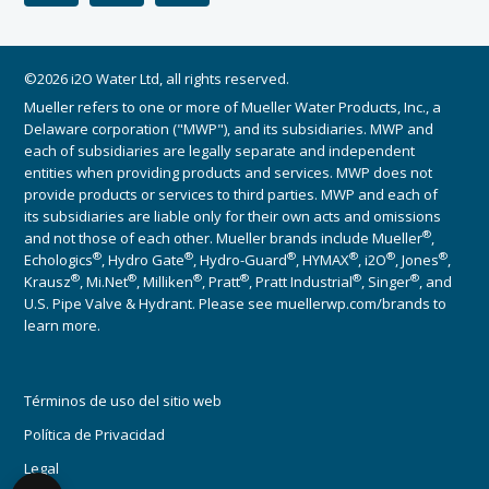
©2026 i2O Water Ltd, all rights reserved.
Mueller refers to one or more of Mueller Water Products, Inc., a
Delaware corporation ("MWP"), and its subsidiaries. MWP and
each of subsidiaries are legally separate and independent
entities when providing products and services. MWP does not
provide products or services to third parties. MWP and each of
its subsidiaries are liable only for their own acts and omissions
®
and not those of each other. Mueller brands include Mueller
,
®
®
®
®
®
®
Echologics
, Hydro Gate
, Hydro-Guard
, HYMAX
, i2O
, Jones
,
®
®
®
®
®
®
Krausz
, Mi.Net
, Milliken
, Pratt
, Pratt Industrial
, Singer
, and
U.S. Pipe Valve & Hydrant. Please see muellerwp.com/brands to
learn more.
Términos de uso del sitio web
Política de Privacidad
Legal