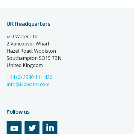
UK Headquarters
i2O Water Ltd,
2 Vancouver Wharf
Hazel Road, Woolston
Southampton SO19 7BN
United Kingdom
+44 (0) 2380 111 420
info@i20water.com
Follow us
youtube
twitter
linkedin