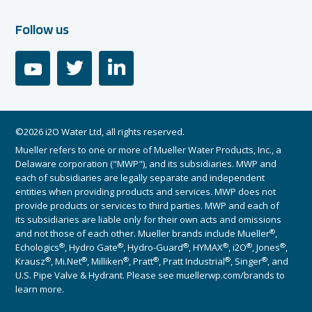
Follow us
youtube
twitter
linkedin
©2026 i2O Water Ltd, all rights reserved.
Mueller refers to one or more of Mueller Water Products, Inc., a
Delaware corporation ("MWP"), and its subsidiaries. MWP and
each of subsidiaries are legally separate and independent
entities when providing products and services. MWP does not
provide products or services to third parties. MWP and each of
its subsidiaries are liable only for their own acts and omissions
®
and not those of each other. Mueller brands include Mueller
,
®
®
®
®
®
®
Echologics
, Hydro Gate
, Hydro-Guard
, HYMAX
, i2O
, Jones
,
®
®
®
®
®
®
Krausz
, Mi.Net
, Milliken
, Pratt
, Pratt Industrial
, Singer
, and
U.S. Pipe Valve & Hydrant. Please see muellerwp.com/brands to
learn more.