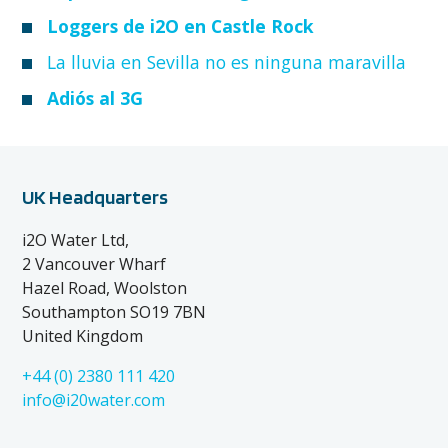
Loggers de i2O en Castle Rock
La lluvia en Sevilla no es ninguna maravilla
Adiós al 3G
UK Headquarters
i2O Water Ltd,
2 Vancouver Wharf
Hazel Road, Woolston
Southampton SO19 7BN
United Kingdom
+44 (0) 2380 111 420
info@i20water.com