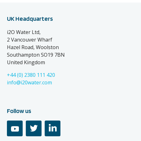
UK Headquarters
i2O Water Ltd,
2 Vancouver Wharf
Hazel Road, Woolston
Southampton SO19 7BN
United Kingdom
+44 (0) 2380 111 420
info@i20water.com
Follow us
youtube
twitter
linkedin