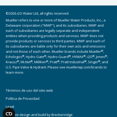
©2026 i2O Water Ltd, all rights reserved.
Mueller refers to one or more of Mueller Water Products, Inc., a
Delaware corporation ("MWP"), and its subsidiaries. MWP and
each of subsidiaries are legally separate and independent
entities when providing products and services. MWP does not
provide products or services to third parties. MWP and each of
its subsidiaries are liable only for their own acts and omissions
®
and not those of each other. Mueller brands include Mueller
,
®
®
®
®
®
®
Echologics
, Hydro Gate
, Hydro-Guard
, HYMAX
, i2O
, Jones
,
®
®
®
®
®
®
Krausz
, Mi.Net
, Milliken
, Pratt
, Pratt Industrial
, Singer
, and
U.S. Pipe Valve & Hydrant. Please see muellerwp.com/brands to
learn more.
Términos de uso del sitio web
Política de Privacidad
Legal
Website design and build by
Breckenridge