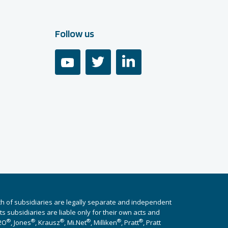
Follow us
youtube
twitter
linkedin
ch of subsidiaries are legally separate and independent
 subsidiaries are liable only for their own acts and
®
®
®
®
®
®
i2O
, Jones
, Krausz
, Mi.Net
, Milliken
, Pratt
, Pratt