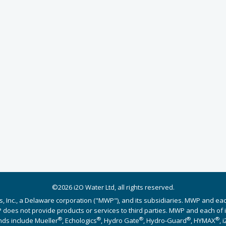
©2026 i2O Water Ltd, all rights reserved.
s, Inc., a Delaware corporation ("MWP"), and its subsidiaries. MWP and ea
does not provide products or services to third parties. MWP and each of its
®
®
®
®
®
nds include Mueller
, Echologics
, Hydro Gate
, Hydro-Guard
, HYMAX
, 