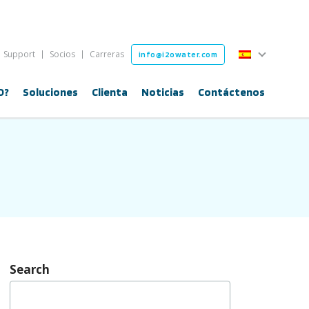
Español
Support
Socios
Carreras
info@i2owater.com
Español
O?
Soluciones
Clienta
Noticias
Contáctenos
Search
Buscar: