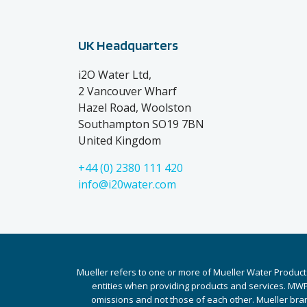
UK Headquarters
i2O Water Ltd,
2 Vancouver Wharf
Hazel Road, Woolston
Southampton SO19 7BN
United Kingdom
+44 (0) 2380 111 420
info@i20water.com
Mueller refers to one or more of Mueller Water Product
entities when providing products and services. MWP 
omissions and not those of each other. Mueller bra