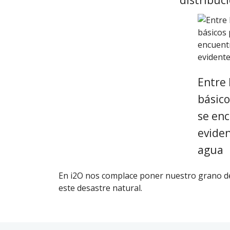
distribuc
Entre 
básico
se enc
evide
agua
En i2O nos complace poner nuestro grano de
este desastre natural.