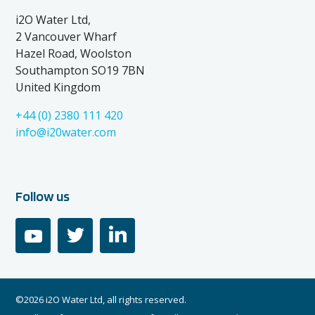
i2O Water Ltd,
2 Vancouver Wharf
Hazel Road, Woolston
Southampton SO19 7BN
United Kingdom
+44 (0) 2380 111 420
info@i20water.com
Follow us
youtube
twitter
linkedin
©2026 i2O Water Ltd, all rights reserved.