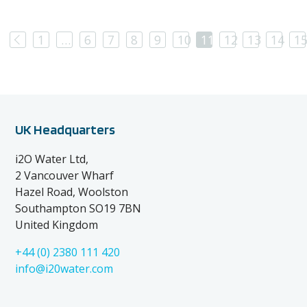
Previous
1
…
6
7
8
9
10
11
12
13
14
1
UK Headquarters
i2O Water Ltd,
2 Vancouver Wharf
Hazel Road, Woolston
Southampton SO19 7BN
United Kingdom
+44 (0) 2380 111 420
info@i20water.com