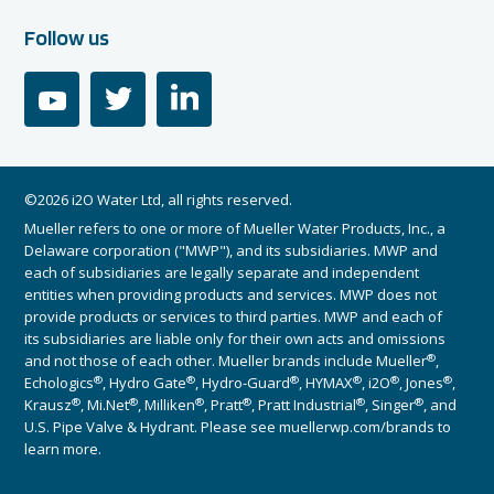
Follow us
youtube
twitter
linkedin
©2026 i2O Water Ltd, all rights reserved.
Mueller refers to one or more of Mueller Water Products, Inc., a
Delaware corporation ("MWP"), and its subsidiaries. MWP and
each of subsidiaries are legally separate and independent
entities when providing products and services. MWP does not
provide products or services to third parties. MWP and each of
its subsidiaries are liable only for their own acts and omissions
®
and not those of each other. Mueller brands include Mueller
,
®
®
®
®
®
®
Echologics
, Hydro Gate
, Hydro-Guard
, HYMAX
, i2O
, Jones
,
®
®
®
®
®
®
Krausz
, Mi.Net
, Milliken
, Pratt
, Pratt Industrial
, Singer
, and
U.S. Pipe Valve & Hydrant. Please see muellerwp.com/brands to
learn more.