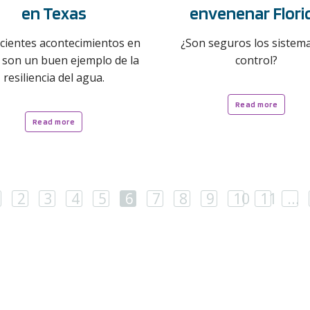
en Texas
envenenar Flori
cientes acontecimientos en
¿Son seguros los sistem
 son un buen ejemplo de la
control?
resiliencia del agua.
Read more
Read more
ious
2
3
4
5
6
7
8
9
10
11
…