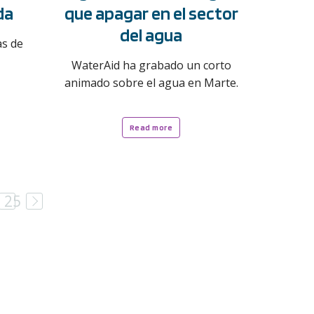
da
que apagar en el sector
del agua
as de
WaterAid ha grabado un corto
animado sobre el agua en Marte.
Read more
Next
25