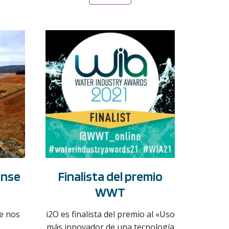
ense
Finalista del premio
WWT
e nos
i2O es finalista del premio al «Uso
más innovador de una tecnología