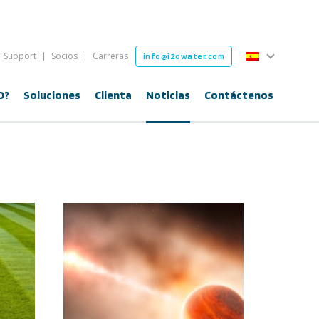
Español
Support
Socios
Carreras
info@i2owater.com
English
O?
Soluciones
Clienta
Noticias
Contáctenos
Español