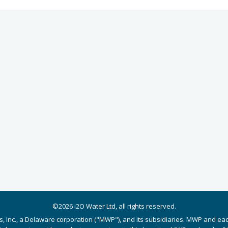
©2026 i2O Water Ltd, all rights reserved.
s, Inc., a Delaware corporation ("MWP"), and its subsidiaries. MWP and ea